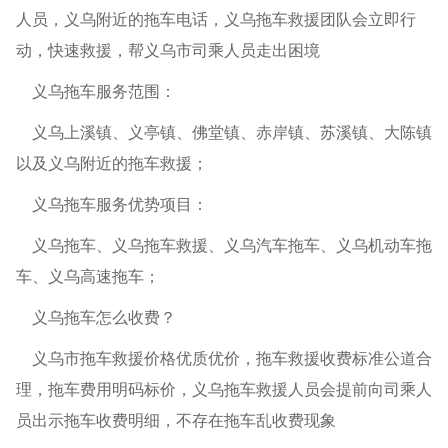
人员，义乌附近的拖车电话，义乌拖车救援团队会立即行
动，快速救援，帮义乌市司乘人员走出困境
义乌拖车服务范围：
义乌‌上溪镇、义亭镇、佛堂镇、赤岸镇、苏溪镇、大陈镇
以及义乌附近的拖车救援；
义乌拖车服务优势项目：
义乌拖车、义乌拖车救援、义乌汽车拖车、义乌机动车拖
车、义乌高速拖车；
义乌拖车怎么收费？
义乌市拖车救援价格优质优价，拖车救援收费标准公道合
理，拖车费用明码标价，义乌拖车救援人员会提前向司乘人
员出示拖车收费明细，不存在拖车乱收费现象