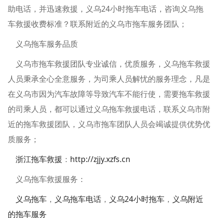
助电话，并迅速救援，义乌24小时拖车电话，咨询义乌拖
车救援收费标准？联系附近的义乌市拖车服务团队；
义乌拖车服务品质
义乌市拖车救援团队专业诚信，优质服务，义乌拖车救援
人员秉承全心全意服务，为司乘人员解忧的服务理念，凡是
在义乌市因为汽车故障等导致汽车不能行使，需要拖车救援
的司乘人员，都可以通过义乌拖车救援电话，联系义乌市附
近的拖车救援团队，义乌市拖车团队人员会竭诚提供优势优
质服务；
浙江拖车救援
：
http://zjjy.xzfs.cn
义乌拖车救援服务：
义乌拖车
，
义乌拖车电话
，
义乌24小时拖车
，
义乌附近
的拖车服务