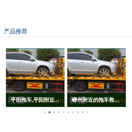
产品推荐
平阳拖车,平阳附近24小时拖车救援
嵊州附近的拖车救援服务,嵊州拖车