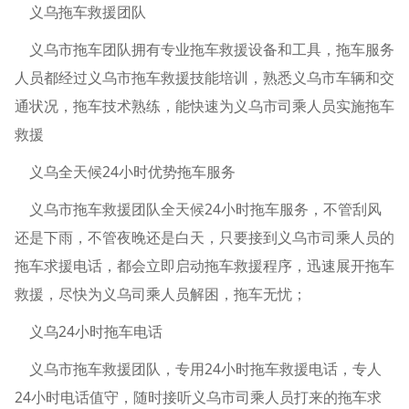
义乌拖车救援团队
义乌市拖车团队拥有专业拖车救援设备和工具，拖车服务
人员都经过义乌市拖车救援技能培训，熟悉义乌市车辆和交
通状况，拖车技术熟练，能快速为义乌市司乘人员实施拖车
救援
义乌全天候24小时优势拖车服务
义乌市拖车救援团队全天候24小时拖车服务，不管刮风
还是下雨，不管夜晚还是白天，只要接到义乌市司乘人员的
拖车求援电话，都会立即启动拖车救援程序，迅速展开拖车
救援，尽快为义乌司乘人员解困，拖车无忧；
义乌24小时拖车电话
义乌市拖车救援团队，专用24小时拖车救援电话，专人
24小时电话值守，随时接听义乌市司乘人员打来的拖车求