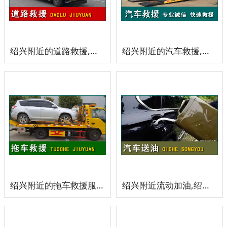
绍兴附近的道路救援,绍兴道路救援
绍兴附近的汽车救援,绍兴汽车救援
绍兴附近的拖车救援服务,绍兴拖车
绍兴附近流动加油,绍兴汽车送油