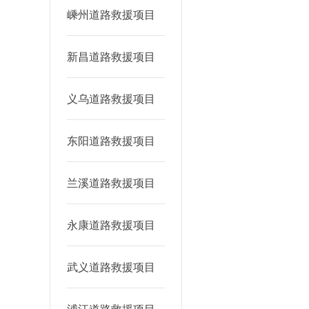
嵊州道路救援项目
新昌道路救援项目
义乌道路救援项目
东阳道路救援项目
兰溪道路救援项目
永康道路救援项目
武义道路救援项目