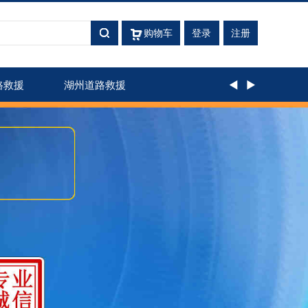
购物车
登录
注册
路救援
湖州道路救援
◄
►