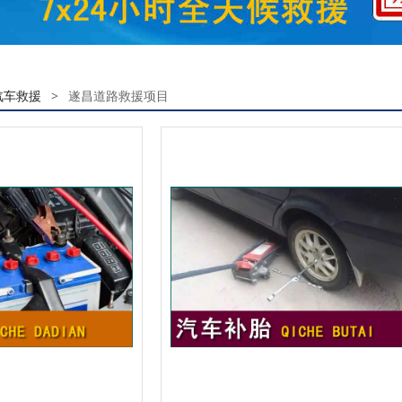
汽车救援
>
遂昌道路救援项目