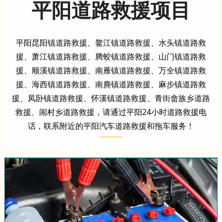
平阳道路救援项目
平阳昆阳镇道路救援、鳌江镇道路救援、水头镇道路救
援、萧江镇道路救援、腾蛟镇道路救援、山门镇道路救
援、顺溪镇道路救援、南雁镇道路救援、万全镇道路救
援、海西镇道路救援、南麂镇道路救援、麻步镇道路救
援、凤卧镇道路救援、怀溪镇道路救援、青街畲族乡道路
救援、闹村乡道路救援，请通过平阳24小时道路救援电
话，联系附近的平阳汽车道路救援和拖车服务！