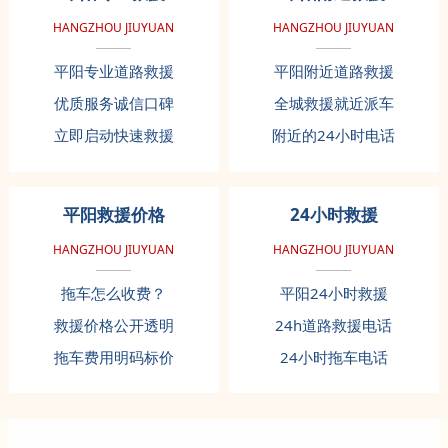
HANGZHOU JIUYUAN
HANGZHOU JIUYUAN
平阳专业道路救援
平阳附近道路救援
优质服务诚信口碑
全城救援就近派车
立即启动快速救援
附近的24小时电话
平阳救援价格
24小时救援
HANGZHOU JIUYUAN
HANGZHOU JIUYUAN
拖车怎么收费？
平阳24小时救援
救援价格公开透明
24h道路救援电话
拖车费用明码标价
24小时拖车电话