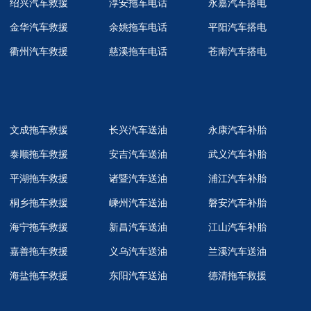
绍兴汽车救援
淳安拖车电话
永嘉汽车搭电
金华汽车救援
余姚拖车电话
平阳汽车搭电
衢州汽车救援
慈溪拖车电话
苍南汽车搭电
文成拖车救援
长兴汽车送油
永康汽车补胎
泰顺拖车救援
安吉汽车送油
武义汽车补胎
平湖拖车救援
诸暨汽车送油
浦江汽车补胎
桐乡拖车救援
嵊州汽车送油
磐安汽车补胎
海宁拖车救援
新昌汽车送油
江山汽车补胎
嘉善拖车救援
义乌汽车送油
兰溪汽车送油
海盐拖车救援
东阳汽车送油
德清拖车救援