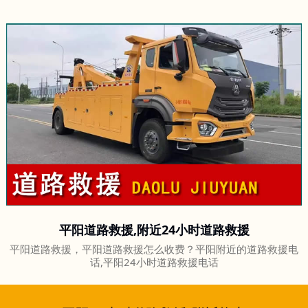
平阳道路救援,附近24小时道路救援
平阳道路救援，平阳道路救援怎么收费？平阳附近的道路救援电
话,平阳24小时道路救援电话