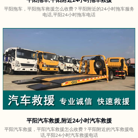
平阳拖车，平阳拖车救援怎么收费？平阳附近的24小时拖车服务
电话,平阳24小时拖车电话
平阳汽车救援,附近24小时汽车救援
平阳汽车救援，平阳汽车救援怎么收费？平阳附近的汽车救援电
话,平阳24小时汽车救援电话