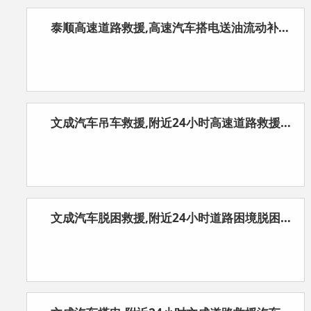
泰顺高速道路救援,高速汽车搭电送油流动补胎换胎拖车救援
文成汽车吊车救援,附近24小时高速道路救援吊车脱困救援
文成汽车脱困救援,附近24小时道路困境脱困救援