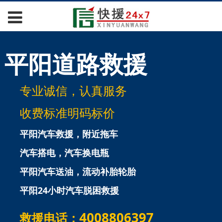
平阳道路救援
专业诚信，认真服务
收费标准明码标价
平阳汽车救援，附近拖车
汽车搭电，汽车换电瓶
平阳汽车送油，流动补胎轮胎
平阳24小时汽车脱困救援
4008806397
救援电话：