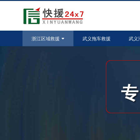
浙江区域救援
武义拖车救援
武义