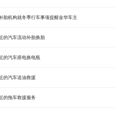
补胎机构就冬季行车事项提醒金华车主
近的汽车流动补胎换胎
近的汽车搭电换电瓶
近的汽车送油救援
近的拖车救援服务