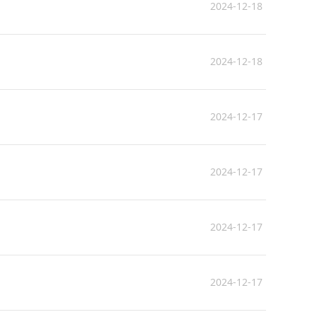
2024-12-18
2024-12-18
2024-12-17
2024-12-17
2024-12-17
2024-12-17