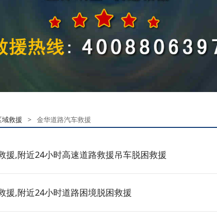
区域救援
>
金华道路汽车救援
救援,附近24小时高速道路救援吊车脱困救援
救援,附近24小时道路困境脱困救援