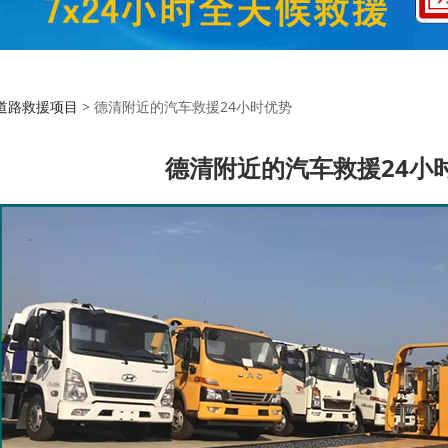
近的汽车救援24小时优势
道路救援项目
>
德清附近的汽车救援24小时优势
德清附近的汽车救援24小