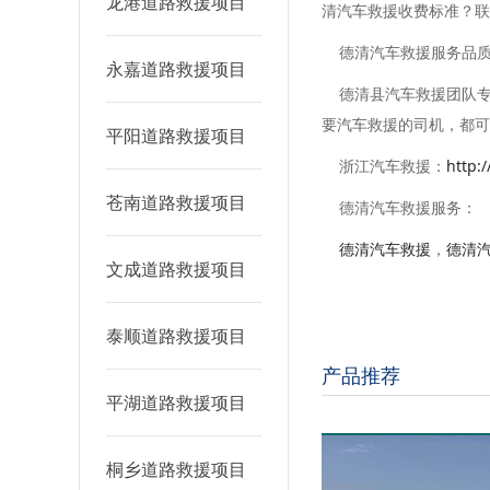
龙港道路救援项目
清汽车救援收费标准？联
德清汽车救援服务品
永嘉道路救援项目
德清县汽车救援团队专
要汽车救援的司机，都可
平阳道路救援项目
浙江汽车救援：
http:/
苍南道路救援项目
德清汽车救援服务：
德清汽车救援
，
德清
文成道路救援项目
泰顺道路救援项目
产品推荐
平湖道路救援项目
桐乡道路救援项目