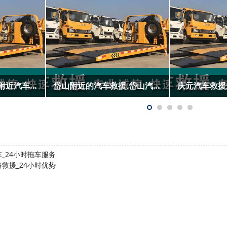
嘉善汽车救援_嘉善附近汽车救援
岱山附近的汽车救援,岱山汽车救援
_24小时拖车服务
救援_24小时优势