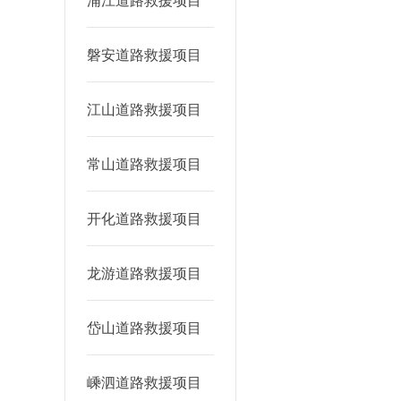
浦江道路救援项目
磐安道路救援项目
江山道路救援项目
常山道路救援项目
开化道路救援项目
龙游道路救援项目
岱山道路救援项目
嵊泗道路救援项目