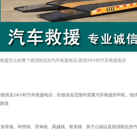
救援怎么收费？德清附近的汽车救援电话,德清24小时汽车救援电话
德清县24小时汽车救援电话，在德清县范围内需要汽车救援的司机，德
困境
、洛舍镇、钟管镇、雷甸镇、禹越镇、新安镇、莫干山镇以及德清附近的