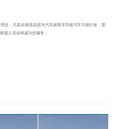
理念，凡是在德清县因为汽车故障等导致汽车不能行使，需
救援人员会竭诚为您服务；