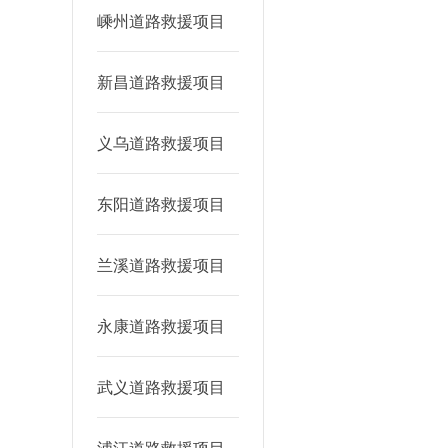
嵊州道路救援项目
新昌道路救援项目
义乌道路救援项目
东阳道路救援项目
兰溪道路救援项目
永康道路救援项目
武义道路救援项目