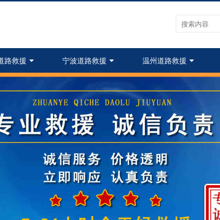
道路救援
宁波道路救援
温州道路救援