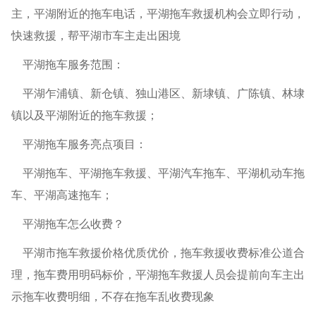
主，平湖附近的拖车电话，平湖拖车救援机构会立即行动，
快速救援，帮平湖市车主走出困境
平湖拖车服务范围：
平湖乍浦镇、新仓镇、独山港区、新埭镇、广陈镇、林埭
镇以及平湖附近的拖车救援；
平湖拖车服务亮点项目：
平湖拖车、平湖拖车救援、平湖汽车拖车、平湖机动车拖
车、平湖高速拖车；
平湖拖车怎么收费？
平湖市拖车救援价格优质优价，拖车救援收费标准公道合
理，拖车费用明码标价，平湖拖车救援人员会提前向车主出
示拖车收费明细，不存在拖车乱收费现象