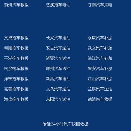
衢州汽车救援
慈溪拖车电话
苍南汽车搭电
文成拖车救援
长兴汽车送油
永康汽车补胎
泰顺拖车救援
安吉汽车送油
武义汽车补胎
平湖拖车救援
诸暨汽车送油
浦江汽车补胎
桐乡拖车救援
嵊州汽车送油
磐安汽车补胎
海宁拖车救援
新昌汽车送油
江山汽车补胎
嘉善拖车救援
义乌汽车送油
兰溪汽车送油
海盐拖车救援
东阳汽车送油
德清拖车救援
附近24小时汽车脱困救援