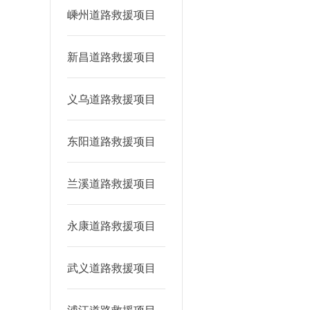
嵊州道路救援项目
新昌道路救援项目
义乌道路救援项目
东阳道路救援项目
兰溪道路救援项目
永康道路救援项目
武义道路救援项目