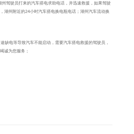
湖州驾驶员打来的汽车搭电求助电话，并迅速救援，如果驾驶
，湖州附近的24小时汽车搭电换电瓶电话；湖州汽车流动换
途缺电等导致汽车不能启动，需要汽车搭电救援的驾驶员，
竭诚为您服务；