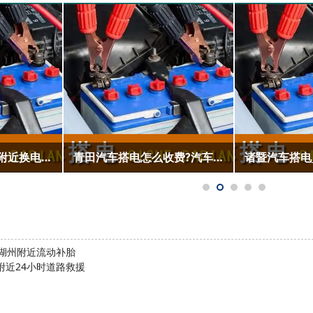
龙游汽车搭电_龙游附近换电瓶
青田汽车搭电怎么收费?汽车搭电
_湖州附近流动补胎
附近24小时道路救援