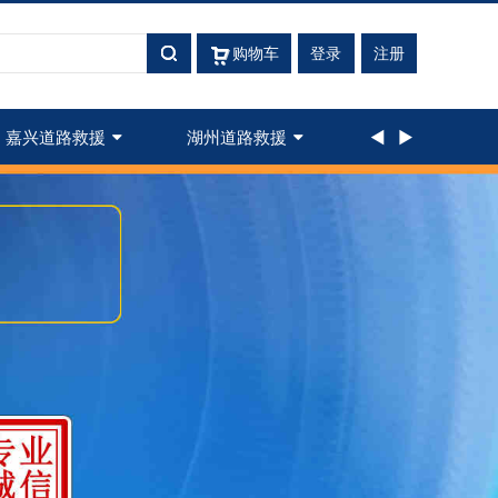
购物车
登录
注册
嘉兴道路救援
湖州道路救援
◄
►