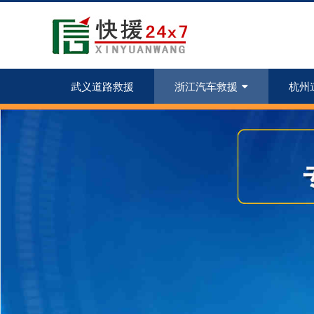
武义道路救援
浙江汽车救援
杭州