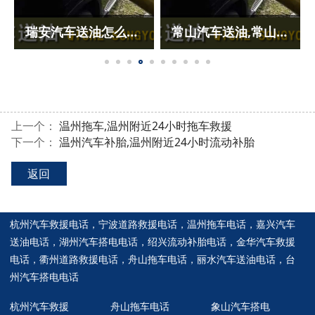
瑞安汽车送油怎么收费?瑞安送油
常山汽车送油,常山附近24小时送油
宁波汽车
上一个：
温州拖车,温州附近24小时拖车救援
下一个：
温州汽车补胎,温州附近24小时流动补胎
返回
杭州汽车救援电话
，
宁波道路救援电话
，
温州拖车电话
，
嘉兴汽车
送油电话
，
湖州汽车搭电电话
，
绍兴流动补胎电话
，
金华汽车救援
电话
，
衢州道路救援电话
，
舟山拖车电话
，
丽水汽车送油电话
，
台
州汽车搭电电话
杭州汽车救援
舟山拖车电话
象山汽车搭电