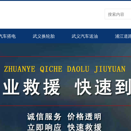
汽车搭电
武义换轮胎
武义汽车送油
浦江道