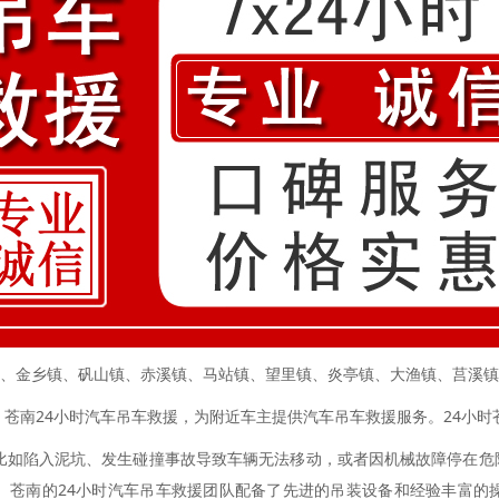
、金乡镇、矾山镇、赤溪镇、马站镇、望里镇、炎亭镇、大渔镇、莒溪镇
南24小时汽车吊车救援，为附近车主提供汽车吊车救援服务。24小时
如陷入泥坑、发生碰撞事故导致车辆无法移动，或者因机械故障停在危
。苍南的24小时汽车吊车救援团队配备了先进的吊装设备和经验丰富的