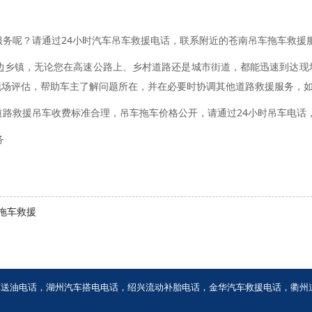
务呢？请通过24小时汽车吊车救援电话，联系附近的苍南吊车拖车救援
乡镇，无论您在高速公路上、乡村道路还是城市街道，都能迅速到达现
现场评估，帮助车主了解问题所在，并在必要时协调其他道路救援服务，
路救援吊车收费标准合理，吊车拖车价格公开，请通过24小时吊车电话
务
拖车救援
车送油电话
，
湖州汽车搭电电话
，
绍兴流动补胎电话
，
金华汽车救援电话
，
衢州