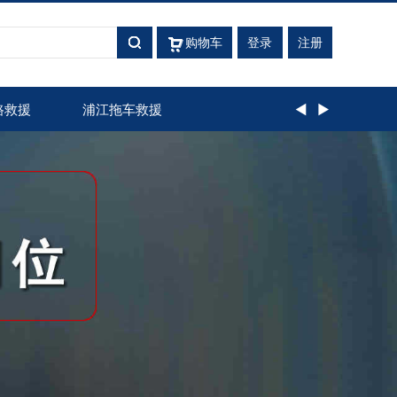
购物车
登录
注册
路救援
浦江拖车救援
◄
►