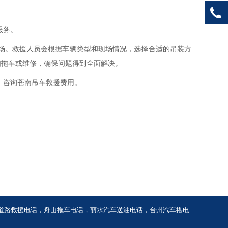
服务。
场。救援人员会根据车辆类型和现场情况，选择合适的吊装方
如拖车或维修，确保问题得到全面解决。
，咨询苍南吊车救援费用。
道路救援电话
，
舟山拖车电话
，
丽水汽车送油电话
，
台州汽车搭电