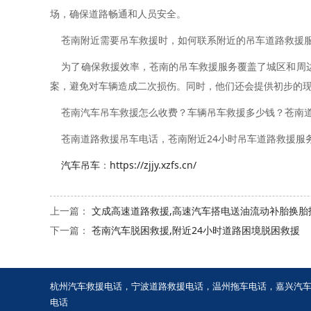
场，确保道路畅通和人员安全。
苍南附近需要吊车救援时，如何联系附近的吊车道路救援服
为了确保救援效率，苍南的吊车救援服务覆盖了城区和周边
案，避免对车辆造成二次损伤。同时，他们还会提供初步的
苍南汽车吊车救援怎么收费？车辆吊车救援多少钱？苍南道
苍南道路救援吊车电话，苍南附近24小时吊车道路救援服
汽车吊车
：
https://zjjy.xzfs.cn/
上一篇：
文成高速道路救援,高速汽车搭电送油流动补胎换胎
下一篇：
苍南汽车脱困救援,附近24小时道路困境脱困救援
杭州汽车救援电话
，
宁波道路救援电话
，
温州拖车电话
，
嘉兴汽
电话